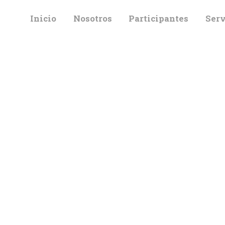
INICIO
Inicio
Nosotros
Participantes
Serv
NOSOTROS
PARTICIPANTES
SERVICIOS
PRÉSTAMO
INTERBIBLIOTECA
RIO
CONTACTO